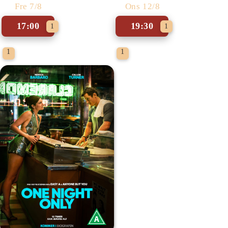
Fre 7/8
Ons 12/8
17:00
19:30
1
1
1
1
Forpremiere
Forpremiere